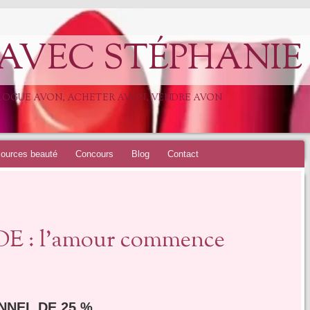
 AVEC STÉPHANIE
ALOGUE AVON, ACHETER AVON, VENDRE AVON
ources beauté
Concours
Blog
Contact
 : l’amour commence
NNEL DE 25 %