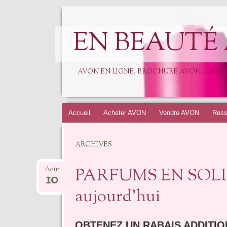
EN BEAUTÉ
AVON EN LIGNE, BROCHURE AVON, CAT
Accueil
Acheter AVON
Vendre AVON
Ress
ARCHIVES
PARFUMS EN SOLDE
Août
10
aujourd’hui
OBTENEZ UN RABAIS ADDITIO