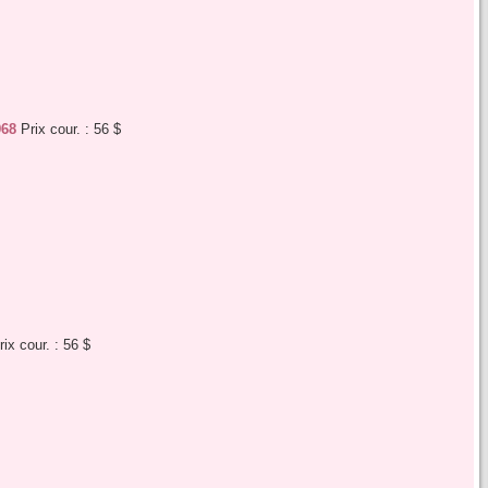
968
Prix cour. : 56 $
ix cour. : 56 $