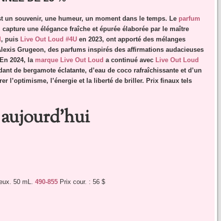
est un souvenir, une humeur, un moment dans le temps. Le
parfum
5, capture une élégance fraîche et épurée élaborée par le maître
d
, puis
Live Out Loud #4U
en 2023, ont apporté des mélanges
 Alexis Grugeon, des parfums inspirés des affirmations audacieuses
 En 2024, la
marque Live Out Loud
a continué avec
Live Out Loud
ant de bergamote éclatante, d’eau de coco rafraîchissante et d’un
’optimisme, l’énergie et la liberté de briller. Prix finaux tels
aujourd’hui
yeux. 50 mL.
490-855
Prix cour. : 56 $