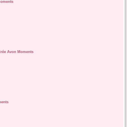
Moments
soirée Avon Moments
ments