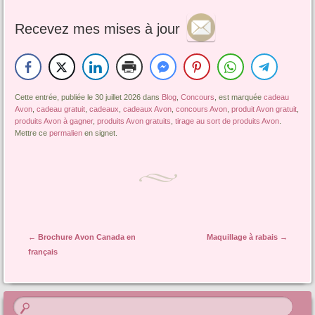
Recevez mes mises à jour
Cette entrée, publiée le 30 juillet 2026 dans
Blog
,
Concours
, est marquée
cadeau
Avon
,
cadeau gratuit
,
cadeaux
,
cadeaux Avon
,
concours Avon
,
produit Avon gratuit
,
produits Avon à gagner
,
produits Avon gratuits
,
tirage au sort de produits Avon
.
Mettre ce
permalien
en signet.
Navigation de l'article
←
Brochure Avon Canada en
Maquillage à rabais
→
français