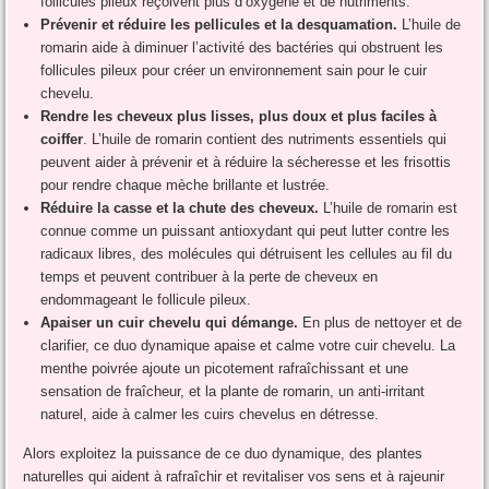
follicules pileux reçoivent plus d’oxygène et de nutriments.
Prévenir et réduire les pellicules et la desquamation.
L’huile de
romarin aide à diminuer l’activité des bactéries qui obstruent les
follicules pileux pour créer un environnement sain pour le cuir
chevelu.
Rendre les cheveux plus lisses, plus doux et plus faciles à
coiffer
. L’huile de romarin contient des nutriments essentiels qui
peuvent aider à prévenir et à réduire la sécheresse et les frisottis
pour rendre chaque mèche brillante et lustrée.
Réduire la casse et la chute des cheveux.
L’huile de romarin est
connue comme un puissant antioxydant qui peut lutter contre les
radicaux libres, des molécules qui détruisent les cellules au fil du
temps et peuvent contribuer à la perte de cheveux en
endommageant le follicule pileux.
Apaiser un cuir chevelu qui démange.
En plus de nettoyer et de
clarifier, ce duo dynamique apaise et calme votre cuir chevelu. La
menthe poivrée ajoute un picotement rafraîchissant et une
sensation de fraîcheur, et la plante de romarin, un anti-irritant
naturel, aide à calmer les cuirs chevelus en détresse.
Alors exploitez la puissance de ce duo dynamique, des plantes
naturelles qui aident à rafraîchir et revitaliser vos sens et à rajeunir