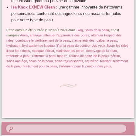
rajeunissant grâce au pouvoir de la pivoine.
Isa Knox LXNEW Clean
:
une gamme innovante de nettoyants
personnalisés contenant des ingrédients nourrissants formulés
pour votre type de peau.
Cette entrée a été publiée le 12 août 2024 dans
Blog
,
Soins de la peau
, et est
marquée
Anew
,
anti-âge
,
atténuer l'apparence des pores
,
atténuer l'aspect des
rides
,
combattre le vieillissement de la peau
,
crème antirides
,
galber la peau
,
hydratant
,
hydratation de la peau
,
lifter la peau du contour des yeux
,
lisser les rides
,
lisser les ridules
,
manque d'éclat
,
minimiser les pores
,
nettoyage de la peau
,
raffermir la peau
,
raffermir la peau mature
,
routine de soins de la peau
,
sérum
,
soins anti-âge
,
soins de la peau
,
soins rajeunissants
,
squalène
,
tonifiant
,
traitement
de la peau
,
traitement pour la peau
,
traitement pour le contour des yeux
.
Navigation de l'article