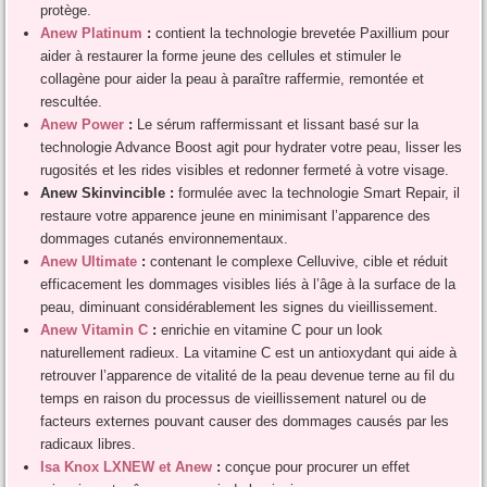
protège.
Anew Platinum
:
contient la technologie brevetée Paxillium pour
aider à restaurer la forme jeune des cellules et stimuler le
collagène pour aider la peau à paraître raffermie, remontée et
rescultée.
Anew Power
:
Le sérum raffermissant et lissant basé sur la
technologie Advance Boost agit pour hydrater votre peau, lisser les
rugosités et les rides visibles et redonner fermeté à votre visage.
Anew Skinvincible :
formulée avec la technologie Smart Repair, il
restaure votre apparence jeune en minimisant l’apparence des
dommages cutanés environnementaux.
Anew Ultimate
:
contenant le complexe Celluvive, cible et réduit
efficacement les dommages visibles liés à l’âge à la surface de la
peau, diminuant considérablement les signes du vieillissement.
Anew Vitamin C
:
enrichie en vitamine C pour un look
naturellement radieux. La vitamine C est un antioxydant qui aide à
retrouver l’apparence de vitalité de la peau devenue terne au fil du
temps en raison du processus de vieillissement naturel ou de
facteurs externes pouvant causer des dommages causés par les
radicaux libres.
Isa Knox LXNEW et Anew
:
conçue pour procurer un effet