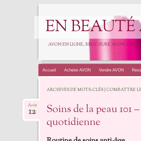
EN BEAUTÉ
AVON EN LIGNE, BROCHURE AVON, CAT
Accueil
Acheter AVON
Vendre AVON
Ress
ARCHIVES DE MOTS-CLÉS | COMBATTRE LE
Soins de la peau 101 
Août
12
quotidienne
Routine de soins anti-âge