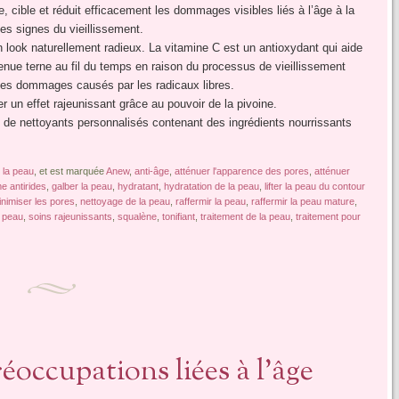
, cible et réduit efficacement les dommages visibles liés à l’âge à la
es signes du vieillissement.
 look naturellement radieux. La vitamine C est un antioxydant qui aide
venue terne au fil du temps en raison du processus de vieillissement
des dommages causés par les radicaux libres.
 un effet rajeunissant grâce au pouvoir de la pivoine.
e nettoyants personnalisés contenant des ingrédients nourrissants
 la peau
, et est marquée
Anew
,
anti-âge
,
atténuer l'apparence des pores
,
atténuer
e antirides
,
galber la peau
,
hydratant
,
hydratation de la peau
,
lifter la peau du contour
nimiser les pores
,
nettoyage de la peau
,
raffermir la peau
,
raffermir la peau mature
,
a peau
,
soins rajeunissants
,
squalène
,
tonifiant
,
traitement de la peau
,
traitement pour
éoccupations liées à l’âge