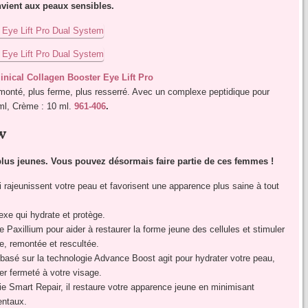
onvient aux peaux sensibles.
nical Collagen Booster Eye Lift Pro
emonté, plus ferme, plus resserré. Avec un complexe peptidique pour
 ml, Crème : 10 ml.
961-406
.
w
plus jeunes. Vous pouvez désormais faire partie de ces femmes !
rajeunissent votre peau et favorisent une apparence plus saine à tout
e qui hydrate et protège.
e Paxillium pour aider à restaurer la forme jeune des cellules et stimuler
ie, remontée et rescultée.
 basé sur la technologie Advance Boost agit pour hydrater votre peau,
ner fermeté à votre visage.
e Smart Repair, il restaure votre apparence jeune en minimisant
entaux.