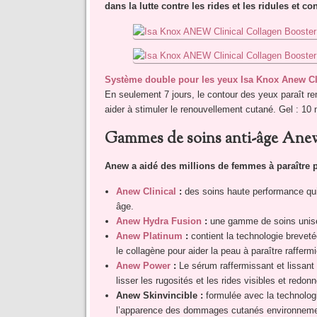
dans la lutte contre les rides et les ridules et c
Système double pour les yeux Isa Knox Anew Cli
En seulement 7 jours, le contour des yeux paraît r
aider à stimuler le renouvellement cutané. Gel : 10
Gammes de soins anti-âge Ane
Anew a aidé des millions de femmes à paraître 
Anew Clinical
:
des soins haute performance qui 
âge.
Anew Hydra Fusion
:
une gamme de soins unisex
Anew Platinum
:
contient la technologie breveté
le collagène pour aider la peau à paraître rafferm
Anew Power
:
Le sérum raffermissant et lissant
lisser les rugosités et les rides visibles et redon
Anew Skinvincible :
formulée avec la technologi
l’apparence des dommages cutanés environnem