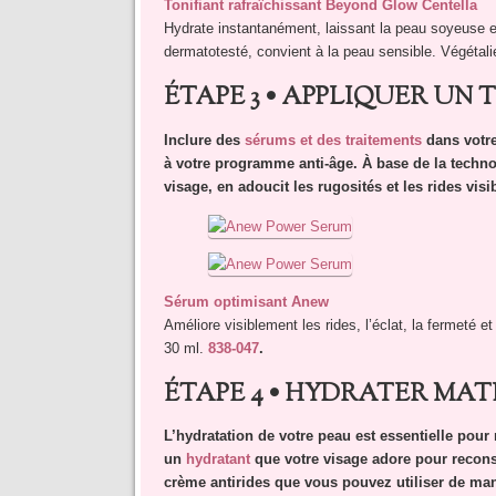
Tonifiant rafraîchissant Beyond Glow Centella
Hydrate instantanément, laissant la peau soyeuse et
dermatotesté, convient à la peau sensible. Végétal
ÉTAPE 3 • APPLIQUER UN
Inclure des
sérums et des traitements
dans votre
à votre programme anti-âge. À base de la techn
visage, en adoucit les rugosités et les rides visi
Sérum optimisant Anew
Améliore visiblement les rides, l’éclat, la fermeté et 
30 ml.
838-047
.
ÉTAPE 4 • HYDRATER MATI
L’hydratation de votre peau est essentielle pour 
un
hydratant
que votre visage adore pour reconst
crème antirides que vous pouvez utiliser de mani