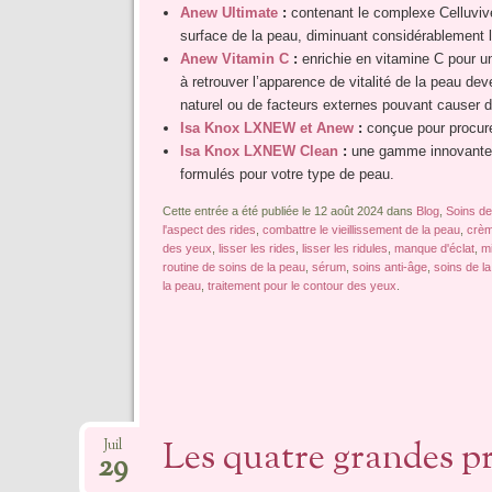
Anew Ultimate
:
contenant le complexe Celluvive
surface de la peau, diminuant considérablement l
Anew Vitamin C
:
enrichie en vitamine C pour un
à retrouver l’apparence de vitalité de la peau de
naturel ou de facteurs externes pouvant causer 
Isa Knox LXNEW et Anew
:
conçue pour procurer
Isa Knox LXNEW Clean
:
une gamme innovante d
formulés pour votre type de peau.
Cette entrée a été publiée le 12 août 2024 dans
Blog
,
Soins de
l'aspect des rides
,
combattre le vieillissement de la peau
,
crèm
des yeux
,
lisser les rides
,
lisser les ridules
,
manque d'éclat
,
mi
routine de soins de la peau
,
sérum
,
soins anti-âge
,
soins de l
la peau
,
traitement pour le contour des yeux
.
Les quatre grandes pr
Juil
29