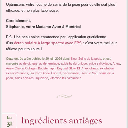
Optimisons votre routine de soins de la peau pour qu’elle soit plus
efficace, et non plus laborieuse.
Cordialement,
Stéphanie, votre Madame Avon à Montréal
P.S. Une peau saine commence par l’application quotidienne
d’un
écran solaire à large spectre avec FPS
: c’est votre meilleur
réflexe pour toujours !
Cette entrée a été publiée le 29 juin 2026 dans
Blog
,
Soins de la peau
, et est
marquée
acide citrique
,
acide férulique
,
acide hyaluronique
,
acide salicylique
,
Anew
,
Anew Clinical Collagen Booster
,
aph
,
Beyond Glow
,
BHA
,
exfoliants
,
exfoliation
,
extrait d'ananas
,
Isa Knox Anew Clinical
,
niacinamide
,
Skin So Soft
,
soins de la
peau
,
soins solaires
,
squalane
,
vitamine B3
,
vitamine c
.
Ingrédients antiâges
Jan
31